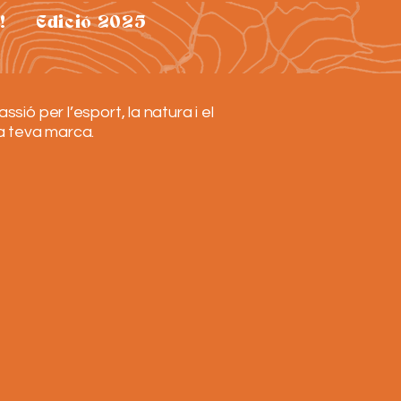
!
Edició 2025
ó per l’esport, la natura i el
la teva marca.