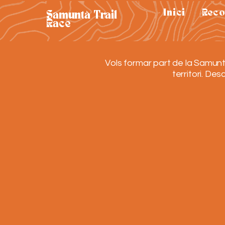
Inici
Reco
Samuntà Trail
Race
Vols formar part de la Samunt
territori. De