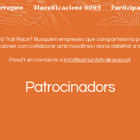
rreguts
Classificacions 2026
Participa
à Trail Race? Busquem empreses que comparteixin la passi
scobreix com col·laborar amb nosaltres i dona visibilitat a 
Posa’t en contacte a
info@samuntatrailrace.cat
Patrocinadors